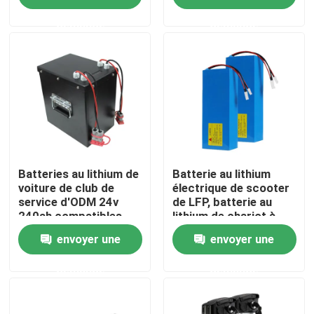
demande
demande
Au sujet de nous
Visite d'usine
Contrôle de qualité
Contactez-nous
Batteries au lithium de
Batterie au lithium
voiture de club de
électrique de scooter
service d'ODM 24v
de LFP, batterie au
240ah compatibles
lithium de chariot à
Demandez une citation
golf 24V 40Ah
envoyer une
envoyer une
Lithium Ion Battery Cells
demande
demande
Cellule de batterie lithium fer phosphate