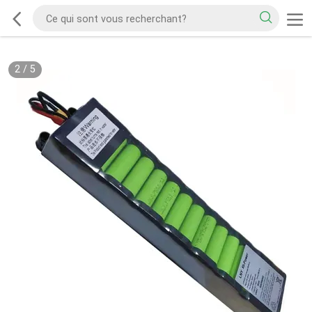
2
/
5