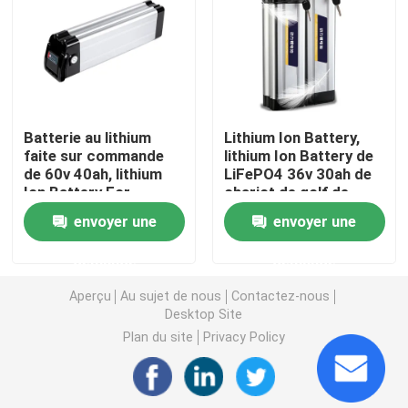
Batterie au lithium à la maison d'inverseur
Lithium Ion Battery de machine-outil
Batterie au lithium
Lithium Ion Battery,
faite sur commande
lithium Ion Battery de
Paquet de batterie d'ion de lithium
de 60v 40ah, lithium
LiFePO4 36v 30ah de
Ion Battery For
chariot de golf de
Electric Scooter
sortie de C.C
Centrale portative de lithium
envoyer une
envoyer une
d'OEM
demande
demande
Banque de puissance de batterie rechargeable
Aperçu
Au sujet de nous
Contactez-nous
Desktop Site
Système d'onduleur solaire domestique
Plan du site
Privacy Policy
Lithium Ion Battery de véhicule électrique