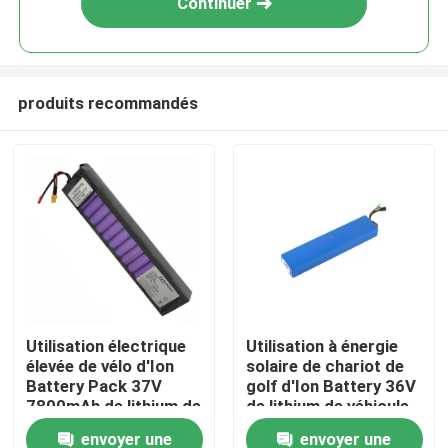
Continuer
produits recommandés
Maison
Utilisation électrique
Utilisation à énergie
élevée de vélo d'Ion
solaire de chariot de
Produits
Battery Pack 37V
golf d'Ion Battery 36V
7800mAh de lithium de
de lithium de véhicule
capacité de BMX
électrique de LFP
envoyer une
envoyer une
vidéos