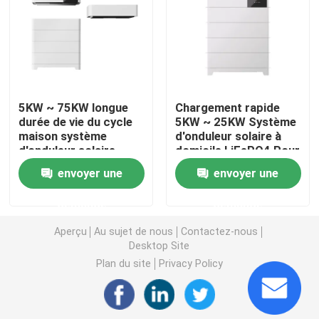
Batterie au lithium à la maison d'inverseur
Lithium Ion Battery de machine-outil
5KW ~ 75KW longue
Chargement rapide
durée de vie du cycle
5KW ~ 25KW Système
Paquet de batterie d'ion de lithium
maison système
d'onduleur solaire à
d'onduleur solaire
domicile LiFePO4 Pour
51.2V UPS cadeaux
la lumière LED 51.2V
Centrale portative de lithium
envoyer une
envoyer une
demande
demande
Banque de puissance de batterie rechargeable
Aperçu
Au sujet de nous
Contactez-nous
Desktop Site
Système d'onduleur solaire domestique
Plan du site
Privacy Policy
Lithium Ion Battery de véhicule électrique