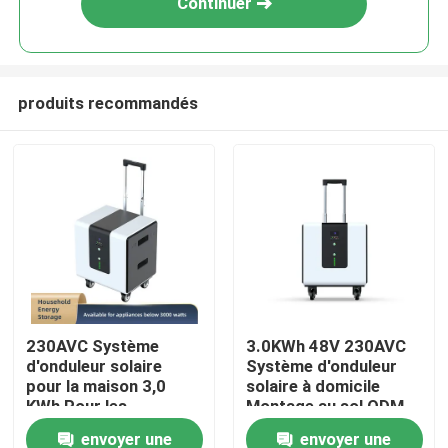
Continuer
produits recommandés
Maison
230AVC Système
3.0KWh 48V 230AVC
d'onduleur solaire
Système d'onduleur
Produits
pour la maison 3,0
solaire à domicile
KWh Pour les
Montage au sol ODM
appareils
envoyer une
envoyer une
vidéos
électroniques