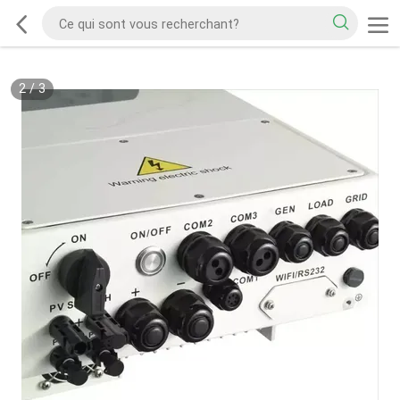
2
/
3