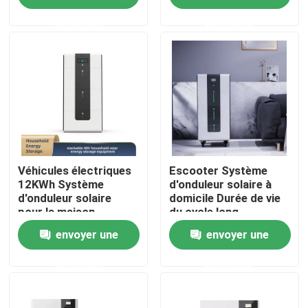
ménagers
demande
demande
Au sujet de nous
Visite d'usine
Contrôle de qualité
Contactez-nous
Véhicules électriques
Escooter Système
12KWh Système
d'onduleur solaire à
d'onduleur solaire
domicile Durée de vie
pour la maison
du cycle long
Demandez une citation
Écouter de l'énergie
Systèmes solaires
envoyer une
envoyer une
solaire 48V
LiFePO4
Lithium Ion Battery Cells
demande
demande
Cellule de batterie lithium fer phosphate