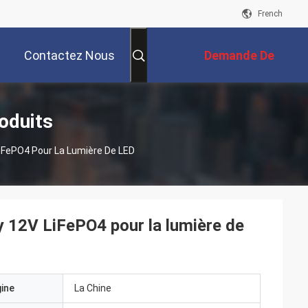
French
Contactez Nous
Demande De
Soumission
oduits
 LiFePO4 Pour La Lumière De LED
ry 12V LiFePO4 pour la lumière de
gine
La Chine