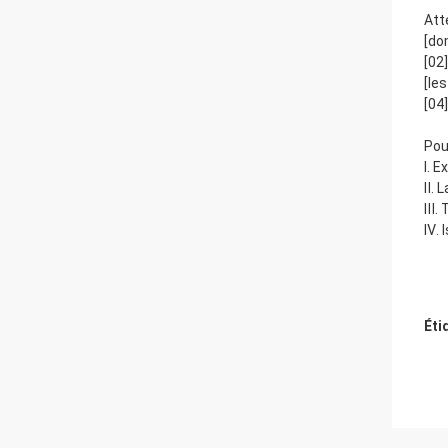
Att
[do
[02
[le
[04
Pou
Ⅰ. 
Ⅱ. 
Ⅲ. 
Ⅳ. 
Éti