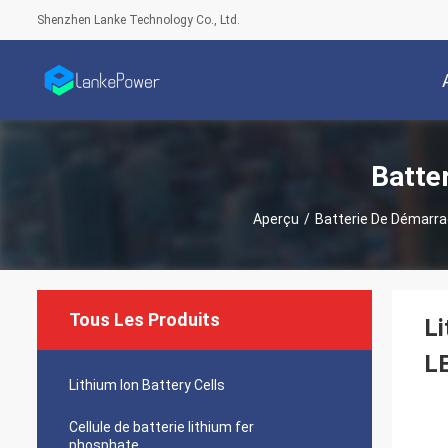
Shenzhen Lanke Technology Co., Ltd.
Batte
Aperçu
/
Batterie De Démarra
Tous Les Produits
Li
L
Lithium Ion Battery Cells
Cellule de batterie lithium fer
phosphate