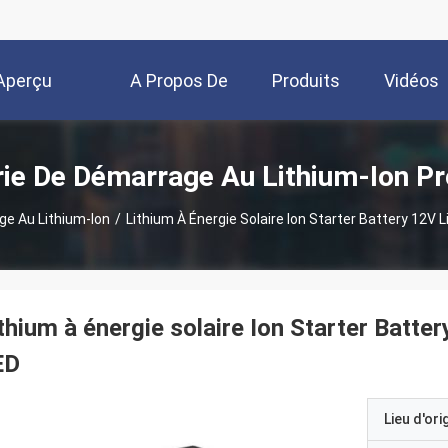
Aperçu
A Propos De
Produits
Vidéos
Nous
rie De Démarrage Au Lithium-Ion Pr
ge Au Lithium-Ion
/
Lithium À Énergie Solaire Ion Starter Battery 12V
thium à énergie solaire Ion Starter Batte
ED
Lieu d'ori