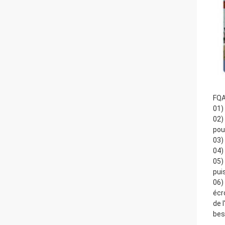
FQ
01)
02)
pou
03)
04)
05)
pui
06)
écr
de 
bes