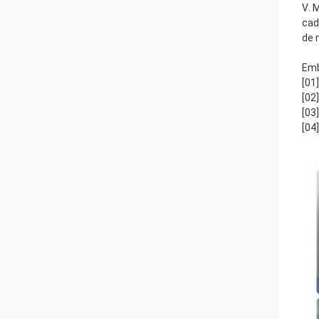
Ⅴ. 
cad
de 
Emb
[01
[02
[03
[04]