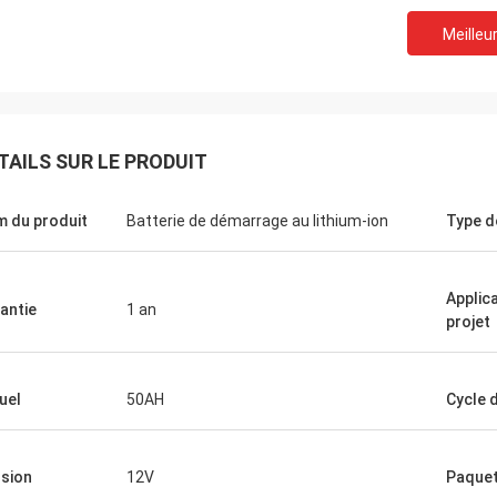
Meilleur
TAILS SUR LE PRODUIT
 du produit
Batterie de démarrage au lithium-ion
Type d
Fabricio Mendonca
kévin
ecteur commercial, Antonio, bon
la livraison rapide, bonn
! ! !
encore :)
Applic
antie
1 an
projet
uel
50AH
Cycle d
sion
12V
Paque