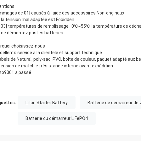
entions
mmages de 01] causés à l'aide des accessoires Non-originaux
] la tension mal adaptée est Fobidden
s 03] températures de remplissage : 0℃~55℃, la température de déc
] ne démontez pas les batteries
rquoi choisissez-nous
Excellents service à la clientèle et support technique
Labels de Netural, poly-sac, PVC, boîte de couleur, paquet adapté aux be
Tension de match et résistance interne avant expédition
Iso9001 a passé
quettes:
Li Ion Starter Battery
Batterie de démarreur de v
Batterie du démarreur LiFePO4