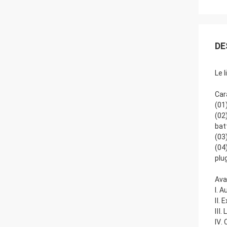
DE
Le 
Car
(01
(02
bat
(03
(04
plu
Ava
Ⅰ. 
Ⅱ. 
Ⅲ. 
Ⅳ. 