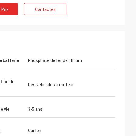
 Prix
Contactez
e batterie
Phosphate de fer de lithium
e qualité, achètera
ation du
Des véhicules à moteur
e vie
3-5 ans
t
Carton