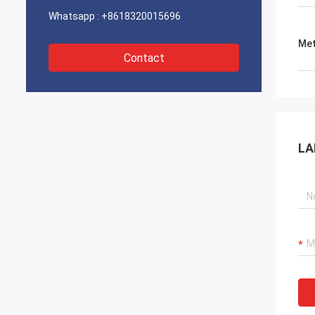
Whatsapp :
+8618320015696
Met
Contact
LA