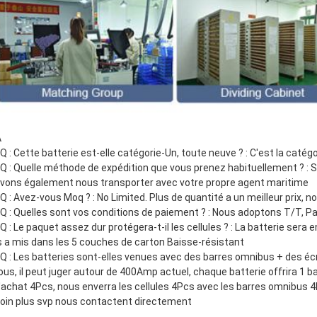
A
 Q : Cette batterie est-elle catégorie-Un, toute neuve ? : C'est la catégo
 Q : Quelle méthode de expédition que vous prenez habituellement ? : Se 
vons également nous transporter avec votre propre agent maritime
 Q : Avez-vous Moq ? : No Limited. Plus de quantité a un meilleur prix, 
 Q : Quelles sont vos conditions de paiement ? : Nous adoptons T/T, Pay
 Q : Le paquet assez dur protégera-t-il les cellules ? : La batterie ser
s a mis dans les 5 couches de carton Baisse-résistant
 Q : Les batteries sont-elles venues avec des barres omnibus + des éc
ous, il peut juger autour de 400Amp actuel, chaque batterie offrira 1 
l'achat 4Pcs, nous enverra les cellules 4Pcs avec les barres omnibus 4
oin plus svp nous contactent directement