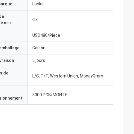
marque
Lanke
de
dix
e min
USD480/Piece
'emballage
Carton
ivraison
5 jours
s de
L/C, T/T, Western Union, MoneyGram
3000 PCS/MONTH
isionnement