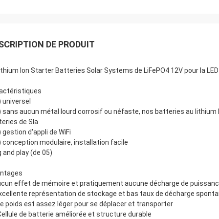
SCRIPTION DE PRODUIT
lithium Ion Starter Batteries Solar Systems de LiFePO4 12V pour la LE
actéristiques
) universel
) sans aucun métal lourd corrosif ou néfaste, nos batteries au lithium
teries de Sla
) gestion d'appli de WiFi
) conception modulaire, installation facile
g and play (de 05)
ntages
Aucun effet de mémoire et pratiquement aucune décharge de puissance
Excellente représentation de stockage et bas taux de décharge spont
Le poids est assez léger pour se déplacer et transporter
Cellule de batterie améliorée et structure durable