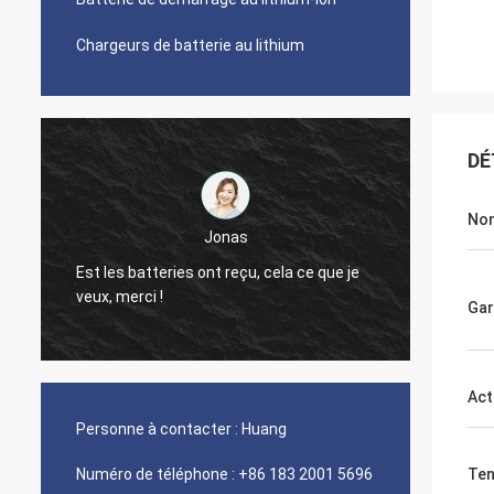
Chargeurs de batterie au lithium
DÉ
Nom
Jonas
a
Est les batteries ont reçu, cela ce que je
le dir
veux, merci !
service 
Gar
Act
Personne à contacter :
Huang
Numéro de téléphone :
+86 183 2001 5696
Ten