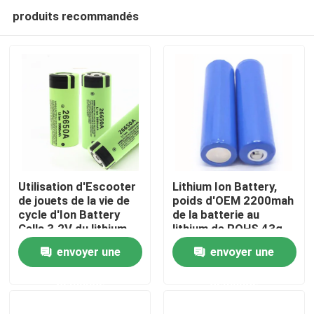
produits recommandés
Utilisation d'Escooter
Lithium Ion Battery,
de jouets de la vie de
poids d'OEM 2200mah
cycle d'Ion Battery
de la batterie au
Maison
Cells 3.2V du lithium
lithium de ROHS 43g
LiFePO4 longue
envoyer une
envoyer une
Produits
demande
demande
vidéos