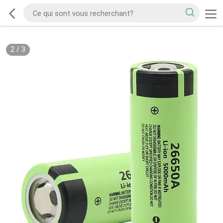
2
/
3