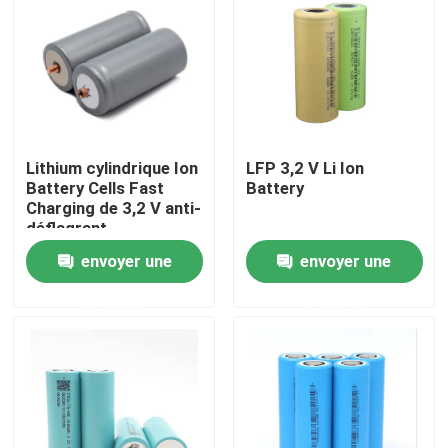
Au sujet de nous
Visite d'usine
Lithium cylindrique Ion
LFP 3,2 V Li Ion
Contrôle de qualité
Battery Cells Fast
Battery
Charging de 3,2 V anti-
déflagrant
Contactez-nous
envoyer une
envoyer une
demande
demande
Demandez une citation
Lithium Ion Battery Cells
Cellule de batterie lithium fer phosphate