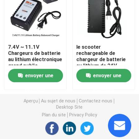
Batterie au lithium à la maison d'inverseur
Lithium Ion Battery de machine-outil
7.4V ~ 11.1V
le scooter
Chargeurs de batterie
rechargeable de
Paquet de batterie d'ion de lithium
au lithium électronique
chargeur de batterie
grand public
au lithium de 24V
Systèmes solaires
Ebike joue l'ODM
Centrale portative de lithium
envoyer une
envoyer une
pour motos 3*800mAh
intelligent
demande
demande
Banque de puissance de batterie rechargeable
Aperçu
Au sujet de nous
Contactez-nous
Desktop Site
Système d'onduleur solaire domestique
Plan du site
Privacy Policy
Lithium Ion Battery de véhicule électrique