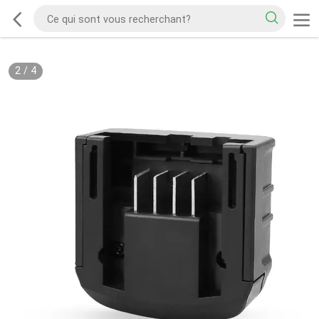
2
/
4