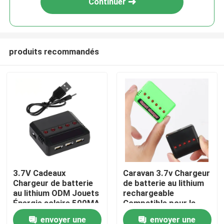
Continuer
produits recommandés
Maison
3.7V Cadeaux
Caravan 3.7v Chargeur
Chargeur de batterie
de batterie au lithium
Produits
au lithium ODM Jouets
rechargeable
Énergie solaire 500MA
Compatible pour la
Caravane sortie CC
lumière LED 500MA
envoyer une
envoyer une
vidéos