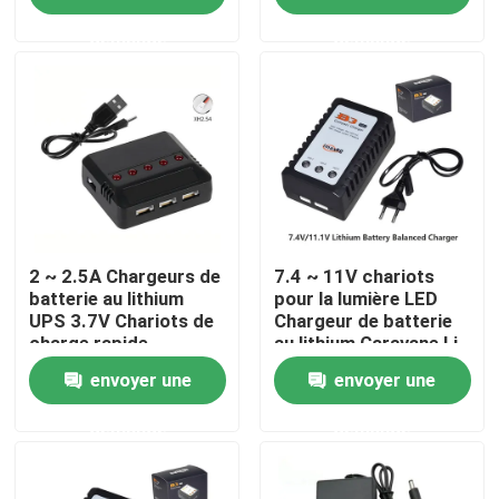
demande
demande
Au sujet de nous
Visite d'usine
Contrôle de qualité
Contactez-nous
2 ~ 2.5A Chargeurs de
7.4 ~ 11V chariots
batterie au lithium
pour la lumière LED
UPS 3.7V Chariots de
Chargeur de batterie
charge rapide
au lithium Caravane Li
Demandez une citation
électronique grand
Ion 3 * 800mAh Haute
envoyer une
envoyer une
public
vitesse
Lithium Ion Battery Cells
demande
demande
Cellule de batterie lithium fer phosphate